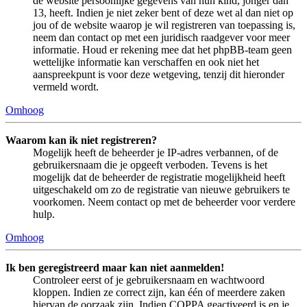
de website persoonlijke gegevens van hun kind, jonger dan
13, heeft. Indien je niet zeker bent of deze wet al dan niet op
jou of de website waarop je wil registreren van toepassing is,
neem dan contact op met een juridisch raadgever voor meer
informatie. Houd er rekening mee dat het phpBB-team geen
wettelijke informatie kan verschaffen en ook niet het
aanspreekpunt is voor deze wetgeving, tenzij dit hieronder
vermeld wordt.
Omhoog
Waarom kan ik niet registreren?
Mogelijk heeft de beheerder je IP-adres verbannen, of de
gebruikersnaam die je opgeeft verboden. Tevens is het
mogelijk dat de beheerder de registratie mogelijkheid heeft
uitgeschakeld om zo de registratie van nieuwe gebruikers te
voorkomen. Neem contact op met de beheerder voor verdere
hulp.
Omhoog
Ik ben geregistreerd maar kan niet aanmelden!
Controleer eerst of je gebruikersnaam en wachtwoord
kloppen. Indien ze correct zijn, kan één of meerdere zaken
hiervan de oorzaak zijn. Indien COPPA geactiveerd is en je