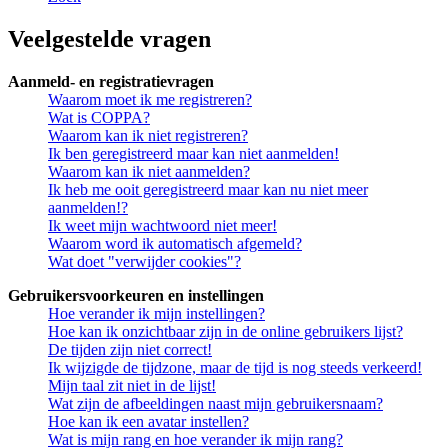
Veelgestelde vragen
Aanmeld- en registratievragen
Waarom moet ik me registreren?
Wat is COPPA?
Waarom kan ik niet registreren?
Ik ben geregistreerd maar kan niet aanmelden!
Waarom kan ik niet aanmelden?
Ik heb me ooit geregistreerd maar kan nu niet meer
aanmelden!?
Ik weet mijn wachtwoord niet meer!
Waarom word ik automatisch afgemeld?
Wat doet "verwijder cookies"?
Gebruikersvoorkeuren en instellingen
Hoe verander ik mijn instellingen?
Hoe kan ik onzichtbaar zijn in de online gebruikers lijst?
De tijden zijn niet correct!
Ik wijzigde de tijdzone, maar de tijd is nog steeds verkeerd!
Mijn taal zit niet in de lijst!
Wat zijn de afbeeldingen naast mijn gebruikersnaam?
Hoe kan ik een avatar instellen?
Wat is mijn rang en hoe verander ik mijn rang?