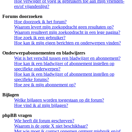
Hoe verwijder of voeg ik gebruikers toe aan mijn vrienden-
en/of vijandenlijst?
Forums doorzoeken
Hoe doorzoek ik het forum?
Waarom levert mijn zoekopdracht geen resultaten op?
Waarom resulteert mijn zoekopdracht in een lege pagina?
Hoe zoek ik een gebruiker?
Hoe kan ik mijn eigen berichten en onderwerpen vinden?
Onderwerpabonnementen en bladwijzers
Wat is het verschil tussen een bladwijzer en abonnement?
Hoe kan ik een bladwijzer of abonnement instellen op
specifieke onderwerpen?
Hoe kan ik een bladwijzer of abonnement instellen op
specifieke forums?
Hoe zeg ik mijn abonnement op?
Bijlagen
Welke bijlagen worden toegestaan op dit forum?
Hoe vind ik al mijn bijlagen?
phpBB vragen
Wie heeft dit forum geschreven?
Waarom is de optie X niet beschikbaar?
Met wie moet ik contact opnemen omtrent misbruik en/of