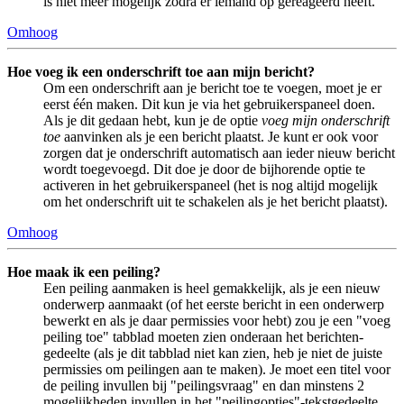
is niet meer mogelijk zodra er iemand op gereageerd heeft.
Omhoog
Hoe voeg ik een onderschrift toe aan mijn bericht?
Om een onderschrift aan je bericht toe te voegen, moet je er
eerst één maken. Dit kun je via het gebruikerspaneel doen.
Als je dit gedaan hebt, kun je de optie
voeg mijn onderschrift
toe
aanvinken als je een bericht plaatst. Je kunt er ook voor
zorgen dat je onderschrift automatisch aan ieder nieuw bericht
wordt toegevoegd. Dit doe je door de bijhorende optie te
activeren in het gebruikerspaneel (het is nog altijd mogelijk
om het onderschrift uit te schakelen als je het bericht plaatst).
Omhoog
Hoe maak ik een peiling?
Een peiling aanmaken is heel gemakkelijk, als je een nieuw
onderwerp aanmaakt (of het eerste bericht in een onderwerp
bewerkt en als je daar permissies voor hebt) zou je een "voeg
peiling toe" tabblad moeten zien onderaan het berichten-
gedeelte (als je dit tabblad niet kan zien, heb je niet de juiste
permissies om peilingen aan te maken). Je moet een titel voor
de peiling invullen bij "peilingsvraag" en dan minstens 2
mogelijkheden invullen in het "peilingopties"-tekstgedeelte