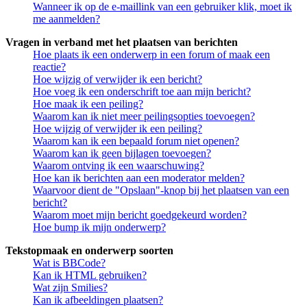
Wanneer ik op de e-maillink van een gebruiker klik, moet ik
me aanmelden?
Vragen in verband met het plaatsen van berichten
Hoe plaats ik een onderwerp in een forum of maak een
reactie?
Hoe wijzig of verwijder ik een bericht?
Hoe voeg ik een onderschrift toe aan mijn bericht?
Hoe maak ik een peiling?
Waarom kan ik niet meer peilingsopties toevoegen?
Hoe wijzig of verwijder ik een peiling?
Waarom kan ik een bepaald forum niet openen?
Waarom kan ik geen bijlagen toevoegen?
Waarom ontving ik een waarschuwing?
Hoe kan ik berichten aan een moderator melden?
Waarvoor dient de "Opslaan"-knop bij het plaatsen van een
bericht?
Waarom moet mijn bericht goedgekeurd worden?
Hoe bump ik mijn onderwerp?
Tekstopmaak en onderwerp soorten
Wat is BBCode?
Kan ik HTML gebruiken?
Wat zijn Smilies?
Kan ik afbeeldingen plaatsen?