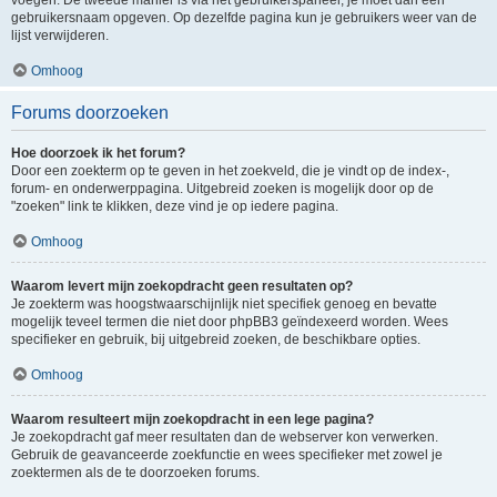
voegen. De tweede manier is via het gebruikerspaneel, je moet dan een
gebruikersnaam opgeven. Op dezelfde pagina kun je gebruikers weer van de
lijst verwijderen.
Omhoog
Forums doorzoeken
Hoe doorzoek ik het forum?
Door een zoekterm op te geven in het zoekveld, die je vindt op de index-,
forum- en onderwerppagina. Uitgebreid zoeken is mogelijk door op de
"zoeken" link te klikken, deze vind je op iedere pagina.
Omhoog
Waarom levert mijn zoekopdracht geen resultaten op?
Je zoekterm was hoogstwaarschijnlijk niet specifiek genoeg en bevatte
mogelijk teveel termen die niet door phpBB3 geïndexeerd worden. Wees
specifieker en gebruik, bij uitgebreid zoeken, de beschikbare opties.
Omhoog
Waarom resulteert mijn zoekopdracht in een lege pagina?
Je zoekopdracht gaf meer resultaten dan de webserver kon verwerken.
Gebruik de geavanceerde zoekfunctie en wees specifieker met zowel je
zoektermen als de te doorzoeken forums.