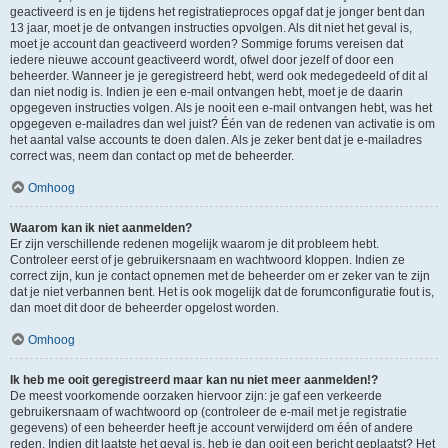
geactiveerd is en je tijdens het registratieproces opgaf dat je jonger bent dan
13 jaar, moet je de ontvangen instructies opvolgen. Als dit niet het geval is,
moet je account dan geactiveerd worden? Sommige forums vereisen dat
iedere nieuwe account geactiveerd wordt, ofwel door jezelf of door een
beheerder. Wanneer je je geregistreerd hebt, werd ook medegedeeld of dit al
dan niet nodig is. Indien je een e-mail ontvangen hebt, moet je de daarin
opgegeven instructies volgen. Als je nooit een e-mail ontvangen hebt, was het
opgegeven e-mailadres dan wel juist? Één van de redenen van activatie is om
het aantal valse accounts te doen dalen. Als je zeker bent dat je e-mailadres
correct was, neem dan contact op met de beheerder.
Omhoog
Waarom kan ik niet aanmelden?
Er zijn verschillende redenen mogelijk waarom je dit probleem hebt.
Controleer eerst of je gebruikersnaam en wachtwoord kloppen. Indien ze
correct zijn, kun je contact opnemen met de beheerder om er zeker van te zijn
dat je niet verbannen bent. Het is ook mogelijk dat de forumconfiguratie fout is,
dan moet dit door de beheerder opgelost worden.
Omhoog
Ik heb me ooit geregistreerd maar kan nu niet meer aanmelden!?
De meest voorkomende oorzaken hiervoor zijn: je gaf een verkeerde
gebruikersnaam of wachtwoord op (controleer de e-mail met je registratie
gegevens) of een beheerder heeft je account verwijderd om één of andere
reden. Indien dit laatste het geval is, heb je dan ooit een bericht geplaatst? Het