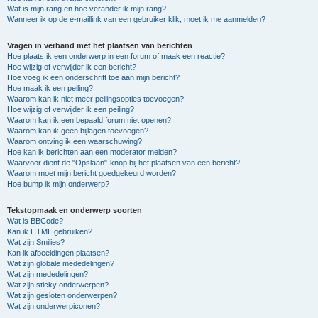
Wat is mijn rang en hoe verander ik mijn rang?
Wanneer ik op de e-maillink van een gebruiker klik, moet ik me aanmelden?
Vragen in verband met het plaatsen van berichten
Hoe plaats ik een onderwerp in een forum of maak een reactie?
Hoe wijzig of verwijder ik een bericht?
Hoe voeg ik een onderschrift toe aan mijn bericht?
Hoe maak ik een peiling?
Waarom kan ik niet meer peilingsopties toevoegen?
Hoe wijzig of verwijder ik een peiling?
Waarom kan ik een bepaald forum niet openen?
Waarom kan ik geen bijlagen toevoegen?
Waarom ontving ik een waarschuwing?
Hoe kan ik berichten aan een moderator melden?
Waarvoor dient de "Opslaan"-knop bij het plaatsen van een bericht?
Waarom moet mijn bericht goedgekeurd worden?
Hoe bump ik mijn onderwerp?
Tekstopmaak en onderwerp soorten
Wat is BBCode?
Kan ik HTML gebruiken?
Wat zijn Smilies?
Kan ik afbeeldingen plaatsen?
Wat zijn globale mededelingen?
Wat zijn mededelingen?
Wat zijn sticky onderwerpen?
Wat zijn gesloten onderwerpen?
Wat zijn onderwerpiconen?