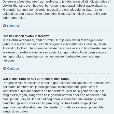
De eerste afbeelding geeft aan welke rang je hebt, meestal zijn dit sterretjes of
blokjes die aangeven hoeveel berichten je geplaatst hebt of wat je status is.
Hieronder kan nog een tweede, meestal grotere, afbeelding staan, beter
bekend als een avatar. Deze afbeelding is meestal uniek of persoonlijk voor
iedere gebruiker.
Omhoog
Hoe kan ik een avatar instellen?
In je Gebruikerspaneel, onder “Profiel” kun je een avatar toevoegen door
gebruik te maken van één van de volgende vier methodes: Gravatar, Galerij,
Afstand of Upload. Het is aan de beheerders om avatars in te schakelen en om
te kiezen op welke manier je een avatar kan gebruiken. Als je geen avatars
kunt gebruiken, neem dan contact op met een beheerder voor je vragen
hierover.
Omhoog
Wat is mijn rang en hoe verander ik mijn rang?
Rangen, welke verschijnen onder je gebruikersnaam, geven een indicatie over
het aantal berchten dat je hebt gemaakt of om bepaalde gebruikers te
identificeren, bijv. moderators en beheerders. Over het algemeen kun je je
rang niet wijzigen, aangezien ze ingesteld worden door een beheerder. Nu
moet je natuurlijk het forum niet beginnen te spammen met onzinnig veel
berichten, gewoon voor een hogere rang. Dit heeft zelfs mogelijk het
tegenovergestelde effect, een beheerder of moderator kunnen je berichten
aantal doen dalen.