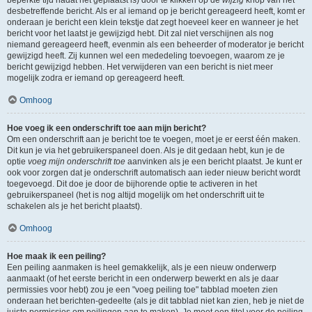
beperkte tijd nadat het geplaatst is) door te klikken op de
wijzig
knop van het
desbetreffende bericht. Als er al iemand op je bericht gereageerd heeft, komt er
onderaan je bericht een klein tekstje dat zegt hoeveel keer en wanneer je het
bericht voor het laatst je gewijzigd hebt. Dit zal niet verschijnen als nog
niemand gereageerd heeft, evenmin als een beheerder of moderator je bericht
gewijzigd heeft. Zij kunnen wel een mededeling toevoegen, waarom ze je
bericht gewijzigd hebben. Het verwijderen van een bericht is niet meer
mogelijk zodra er iemand op gereageerd heeft.
Omhoog
Hoe voeg ik een onderschrift toe aan mijn bericht?
Om een onderschrift aan je bericht toe te voegen, moet je er eerst één maken.
Dit kun je via het gebruikerspaneel doen. Als je dit gedaan hebt, kun je de
optie
voeg mijn onderschrift toe
aanvinken als je een bericht plaatst. Je kunt er
ook voor zorgen dat je onderschrift automatisch aan ieder nieuw bericht wordt
toegevoegd. Dit doe je door de bijhorende optie te activeren in het
gebruikerspaneel (het is nog altijd mogelijk om het onderschrift uit te
schakelen als je het bericht plaatst).
Omhoog
Hoe maak ik een peiling?
Een peiling aanmaken is heel gemakkelijk, als je een nieuw onderwerp
aanmaakt (of het eerste bericht in een onderwerp bewerkt en als je daar
permissies voor hebt) zou je een "voeg peiling toe" tabblad moeten zien
onderaan het berichten-gedeelte (als je dit tabblad niet kan zien, heb je niet de