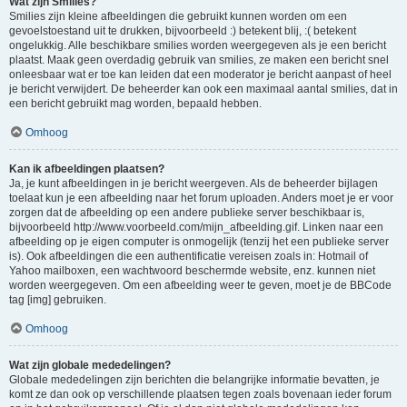
Wat zijn Smilies?
Smilies zijn kleine afbeeldingen die gebruikt kunnen worden om een
gevoelstoestand uit te drukken, bijvoorbeeld :) betekent blij, :( betekent
ongelukkig. Alle beschikbare smilies worden weergegeven als je een bericht
plaatst. Maak geen overdadig gebruik van smilies, ze maken een bericht snel
onleesbaar wat er toe kan leiden dat een moderator je bericht aanpast of heel
je bericht verwijdert. De beheerder kan ook een maximaal aantal smilies, dat in
een bericht gebruikt mag worden, bepaald hebben.
Omhoog
Kan ik afbeeldingen plaatsen?
Ja, je kunt afbeeldingen in je bericht weergeven. Als de beheerder bijlagen
toelaat kun je een afbeelding naar het forum uploaden. Anders moet je er voor
zorgen dat de afbeelding op een andere publieke server beschikbaar is,
bijvoorbeeld http://www.voorbeeld.com/mijn_afbeelding.gif. Linken naar een
afbeelding op je eigen computer is onmogelijk (tenzij het een publieke server
is). Ook afbeeldingen die een authentificatie vereisen zoals in: Hotmail of
Yahoo mailboxen, een wachtwoord beschermde website, enz. kunnen niet
worden weergegeven. Om een afbeelding weer te geven, moet je de BBCode
tag [img] gebruiken.
Omhoog
Wat zijn globale mededelingen?
Globale mededelingen zijn berichten die belangrijke informatie bevatten, je
komt ze dan ook op verschillende plaatsen tegen zoals bovenaan ieder forum