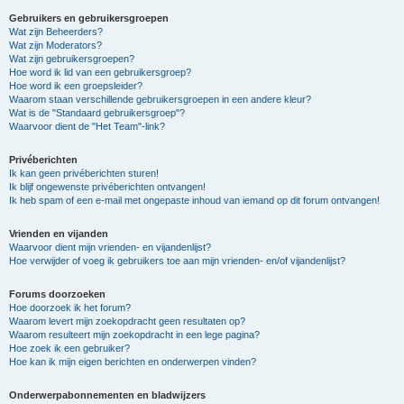
Gebruikers en gebruikersgroepen
Wat zijn Beheerders?
Wat zijn Moderators?
Wat zijn gebruikersgroepen?
Hoe word ik lid van een gebruikersgroep?
Hoe word ik een groepsleider?
Waarom staan verschillende gebruikersgroepen in een andere kleur?
Wat is de "Standaard gebruikersgroep"?
Waarvoor dient de "Het Team"-link?
Privéberichten
Ik kan geen privéberichten sturen!
Ik blijf ongewenste privéberichten ontvangen!
Ik heb spam of een e-mail met ongepaste inhoud van iemand op dit forum ontvangen!
Vrienden en vijanden
Waarvoor dient mijn vrienden- en vijandenlijst?
Hoe verwijder of voeg ik gebruikers toe aan mijn vrienden- en/of vijandenlijst?
Forums doorzoeken
Hoe doorzoek ik het forum?
Waarom levert mijn zoekopdracht geen resultaten op?
Waarom resulteert mijn zoekopdracht in een lege pagina?
Hoe zoek ik een gebruiker?
Hoe kan ik mijn eigen berichten en onderwerpen vinden?
Onderwerpabonnementen en bladwijzers