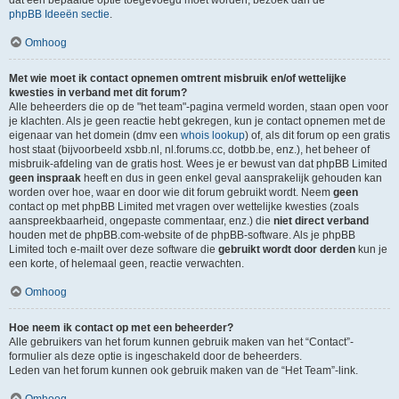
dat een bepaalde optie toegevoegd moet worden, bezoek dan de
phpBB Ideeën sectie
.
Omhoog
Met wie moet ik contact opnemen omtrent misbruik en/of wettelijke
kwesties in verband met dit forum?
Alle beheerders die op de "het team"-pagina vermeld worden, staan open voor
je klachten. Als je geen reactie hebt gekregen, kun je contact opnemen met de
eigenaar van het domein (dmv een
whois lookup
) of, als dit forum op een gratis
host staat (bijvoorbeeld xsbb.nl, nl.forums.cc, dotbb.be, enz.), het beheer of
misbruik-afdeling van de gratis host. Wees je er bewust van dat phpBB Limited
geen inspraak
heeft en dus in geen enkel geval aansprakelijk gehouden kan
worden over hoe, waar en door wie dit forum gebruikt wordt. Neem
geen
contact op met phpBB Limited met vragen over wettelijke kwesties (zoals
aanspreekbaarheid, ongepaste commentaar, enz.) die
niet direct verband
houden met de phpBB.com-website of de phpBB-software. Als je phpBB
Limited toch e-mailt over deze software die
gebruikt wordt door derden
kun je
een korte, of helemaal geen, reactie verwachten.
Omhoog
Hoe neem ik contact op met een beheerder?
Alle gebruikers van het forum kunnen gebruik maken van het “Contact”-
formulier als deze optie is ingeschakeld door de beheerders.
Leden van het forum kunnen ook gebruik maken van de “Het Team”-link.