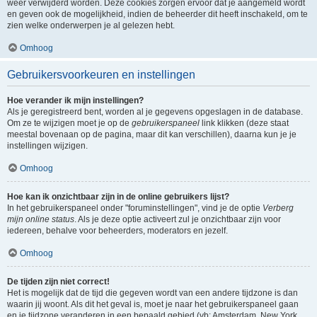
weer verwijderd worden. Deze cookies zorgen ervoor dat je aangemeld wordt
en geven ook de mogelijkheid, indien de beheerder dit heeft inschakeld, om te
zien welke onderwerpen je al gelezen hebt.
Omhoog
Gebruikersvoorkeuren en instellingen
Hoe verander ik mijn instellingen?
Als je geregistreerd bent, worden al je gegevens opgeslagen in de database.
Om ze te wijzigen moet je op de
gebruikerspaneel
link klikken (deze staat
meestal bovenaan op de pagina, maar dit kan verschillen), daarna kun je je
instellingen wijzigen.
Omhoog
Hoe kan ik onzichtbaar zijn in de online gebruikers lijst?
In het gebruikerspaneel onder "foruminstellingen", vind je de optie
Verberg
mijn online status
. Als je deze optie activeert zul je onzichtbaar zijn voor
iedereen, behalve voor beheerders, moderators en jezelf.
Omhoog
De tijden zijn niet correct!
Het is mogelijk dat de tijd die gegeven wordt van een andere tijdzone is dan
waarin jij woont. Als dit het geval is, moet je naar het gebruikerspaneel gaan
en je tijdzone veranderen in een bepaald gebied (vb: Amsterdam, New York,