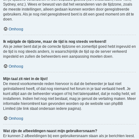
Sydney, enz.). Wees er bewust van dat het veranderen van de tijdzone, zoals
de meeste instellingen, alleen gedaan kunnen worden door geregistreerde
gebruikers. Als je nog niet geregistreerd bent is dit een goed moment om dit te
doen.
Omhoog
Ik wijzigde de tijdzone, maar de tijd is nog steeds verkeerd!
Als je zeker bent dat je de correcte tijdzone en zomertijd goed hebt ingevuld en
de tijd is nog steeds anders, is waarschijnlijk de tijd op de server verkeerd
ingesteld en zullen de beheerders een aanpassing moeten doen.
Omhoog
Mijn taal zit niet in de lijst!
De meest voorkomende reden hiervoor is dat de beheerder je taal niet
geïnstalleerd heeft, of dat nog niemand het forum in je taal vertaald heeft. Je
kunt altijd aan de beheerder vragen of hij het talenpakket, dat je nodig hebt, wil
installeren. Indien het nog niet bestaat, mag je gerust de vertaling maken. Meer
informatie hieromtrent kan gevonden worden op de website van phpBB
Limited (de link staat onderaan iedere pagina).
Omhoog
Wat zijn de afbeeldingen naast mijn gebruikersnaam?
Er kunnen 2 afbeeldingen bij een gebruikersnaam staan als je berichten leest.