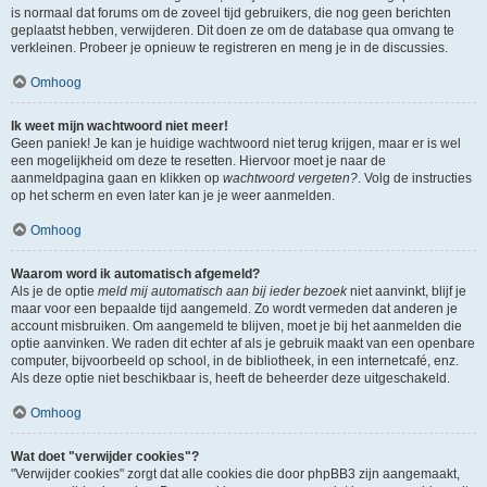
is normaal dat forums om de zoveel tijd gebruikers, die nog geen berichten
geplaatst hebben, verwijderen. Dit doen ze om de database qua omvang te
verkleinen. Probeer je opnieuw te registreren en meng je in de discussies.
Omhoog
Ik weet mijn wachtwoord niet meer!
Geen paniek! Je kan je huidige wachtwoord niet terug krijgen, maar er is wel
een mogelijkheid om deze te resetten. Hiervoor moet je naar de
aanmeldpagina gaan en klikken op
wachtwoord vergeten?
. Volg de instructies
op het scherm en even later kan je je weer aanmelden.
Omhoog
Waarom word ik automatisch afgemeld?
Als je de optie
meld mij automatisch aan bij ieder bezoek
niet aanvinkt, blijf je
maar voor een bepaalde tijd aangemeld. Zo wordt vermeden dat anderen je
account misbruiken. Om aangemeld te blijven, moet je bij het aanmelden die
optie aanvinken. We raden dit echter af als je gebruik maakt van een openbare
computer, bijvoorbeeld op school, in de bibliotheek, in een internetcafé, enz.
Als deze optie niet beschikbaar is, heeft de beheerder deze uitgeschakeld.
Omhoog
Wat doet "verwijder cookies"?
"Verwijder cookies" zorgt dat alle cookies die door phpBB3 zijn aangemaakt,