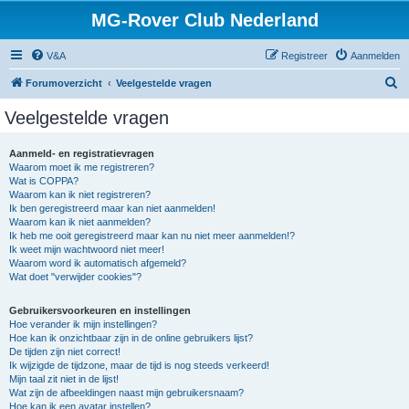
MG-Rover Club Nederland
V&A
Registreer
Aanmelden
Z
Forumoverzicht
Veelgestelde vragen
o
Veelgestelde vragen
e
k
Aanmeld- en registratievragen
Waarom moet ik me registreren?
Wat is COPPA?
Waarom kan ik niet registreren?
Ik ben geregistreerd maar kan niet aanmelden!
Waarom kan ik niet aanmelden?
Ik heb me ooit geregistreerd maar kan nu niet meer aanmelden!?
Ik weet mijn wachtwoord niet meer!
Waarom word ik automatisch afgemeld?
Wat doet "verwijder cookies"?
Gebruikersvoorkeuren en instellingen
Hoe verander ik mijn instellingen?
Hoe kan ik onzichtbaar zijn in de online gebruikers lijst?
De tijden zijn niet correct!
Ik wijzigde de tijdzone, maar de tijd is nog steeds verkeerd!
Mijn taal zit niet in de lijst!
Wat zijn de afbeeldingen naast mijn gebruikersnaam?
Hoe kan ik een avatar instellen?