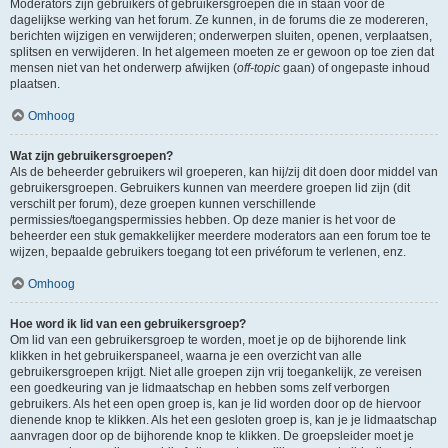
Moderators zijn gebruikers of gebruikersgroepen die in staan voor de
dagelijkse werking van het forum. Ze kunnen, in de forums die ze modereren,
berichten wijzigen en verwijderen; onderwerpen sluiten, openen, verplaatsen,
splitsen en verwijderen. In het algemeen moeten ze er gewoon op toe zien dat
mensen niet van het onderwerp afwijken (
off-topic
gaan) of ongepaste inhoud
plaatsen.
Omhoog
Wat zijn gebruikersgroepen?
Als de beheerder gebruikers wil groeperen, kan hij/zij dit doen door middel van
gebruikersgroepen. Gebruikers kunnen van meerdere groepen lid zijn (dit
verschilt per forum), deze groepen kunnen verschillende
permissies/toegangspermissies hebben. Op deze manier is het voor de
beheerder een stuk gemakkelijker meerdere moderators aan een forum toe te
wijzen, bepaalde gebruikers toegang tot een privéforum te verlenen, enz.
Omhoog
Hoe word ik lid van een gebruikersgroep?
Om lid van een gebruikersgroep te worden, moet je op de bijhorende link
klikken in het gebruikerspaneel, waarna je een overzicht van alle
gebruikersgroepen krijgt. Niet alle groepen zijn vrij toegankelijk, ze vereisen
een goedkeuring van je lidmaatschap en hebben soms zelf verborgen
gebruikers. Als het een open groep is, kan je lid worden door op de hiervoor
dienende knop te klikken. Als het een gesloten groep is, kan je je lidmaatschap
aanvragen door op de bijhorende knop te klikken. De groepsleider moet je