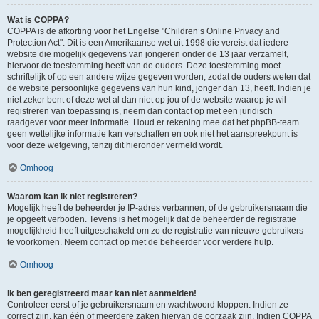
Wat is COPPA?
COPPA is de afkorting voor het Engelse "Children’s Online Privacy and
Protection Act". Dit is een Amerikaanse wet uit 1998 die vereist dat iedere
website die mogelijk gegevens van jongeren onder de 13 jaar verzamelt,
hiervoor de toestemming heeft van de ouders. Deze toestemming moet
schriftelijk of op een andere wijze gegeven worden, zodat de ouders weten dat
de website persoonlijke gegevens van hun kind, jonger dan 13, heeft. Indien je
niet zeker bent of deze wet al dan niet op jou of de website waarop je wil
registreren van toepassing is, neem dan contact op met een juridisch
raadgever voor meer informatie. Houd er rekening mee dat het phpBB-team
geen wettelijke informatie kan verschaffen en ook niet het aanspreekpunt is
voor deze wetgeving, tenzij dit hieronder vermeld wordt.
Omhoog
Waarom kan ik niet registreren?
Mogelijk heeft de beheerder je IP-adres verbannen, of de gebruikersnaam die
je opgeeft verboden. Tevens is het mogelijk dat de beheerder de registratie
mogelijkheid heeft uitgeschakeld om zo de registratie van nieuwe gebruikers
te voorkomen. Neem contact op met de beheerder voor verdere hulp.
Omhoog
Ik ben geregistreerd maar kan niet aanmelden!
Controleer eerst of je gebruikersnaam en wachtwoord kloppen. Indien ze
correct zijn, kan één of meerdere zaken hiervan de oorzaak zijn. Indien COPPA