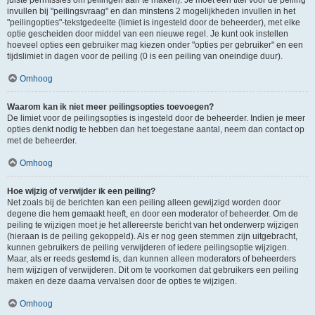
juiste permissies om peilingen aan te maken). Je moet een titel voor de peiling
invullen bij "peilingsvraag" en dan minstens 2 mogelijkheden invullen in het
"peilingopties"-tekstgedeelte (limiet is ingesteld door de beheerder), met elke
optie gescheiden door middel van een nieuwe regel. Je kunt ook instellen
hoeveel opties een gebruiker mag kiezen onder "opties per gebruiker" en een
tijdslimiet in dagen voor de peiling (0 is een peiling van oneindige duur).
Omhoog
Waarom kan ik niet meer peilingsopties toevoegen?
De limiet voor de peilingsopties is ingesteld door de beheerder. Indien je meer
opties denkt nodig te hebben dan het toegestane aantal, neem dan contact op
met de beheerder.
Omhoog
Hoe wijzig of verwijder ik een peiling?
Net zoals bij de berichten kan een peiling alleen gewijzigd worden door
degene die hem gemaakt heeft, en door een moderator of beheerder. Om de
peiling te wijzigen moet je het allereerste bericht van het onderwerp wijzigen
(hieraan is de peiling gekoppeld). Als er nog geen stemmen zijn uitgebracht,
kunnen gebruikers de peiling verwijderen of iedere peilingsoptie wijzigen.
Maar, als er reeds gestemd is, dan kunnen alleen moderators of beheerders
hem wijzigen of verwijderen. Dit om te voorkomen dat gebruikers een peiling
maken en deze daarna vervalsen door de opties te wijzigen.
Omhoog