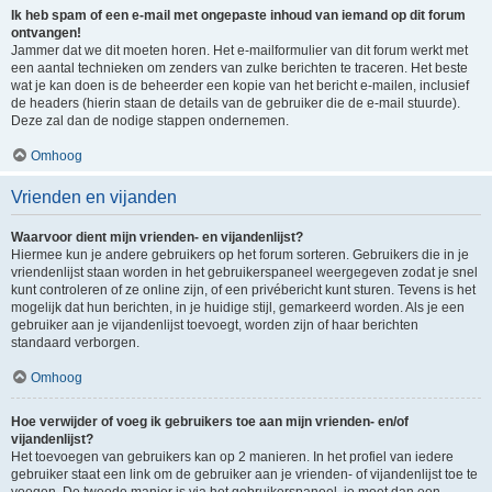
Ik heb spam of een e-mail met ongepaste inhoud van iemand op dit forum
ontvangen!
Jammer dat we dit moeten horen. Het e-mailformulier van dit forum werkt met
een aantal technieken om zenders van zulke berichten te traceren. Het beste
wat je kan doen is de beheerder een kopie van het bericht e-mailen, inclusief
de headers (hierin staan de details van de gebruiker die de e-mail stuurde).
Deze zal dan de nodige stappen ondernemen.
Omhoog
Vrienden en vijanden
Waarvoor dient mijn vrienden- en vijandenlijst?
Hiermee kun je andere gebruikers op het forum sorteren. Gebruikers die in je
vriendenlijst staan worden in het gebruikerspaneel weergegeven zodat je snel
kunt controleren of ze online zijn, of een privébericht kunt sturen. Tevens is het
mogelijk dat hun berichten, in je huidige stijl, gemarkeerd worden. Als je een
gebruiker aan je vijandenlijst toevoegt, worden zijn of haar berichten
standaard verborgen.
Omhoog
Hoe verwijder of voeg ik gebruikers toe aan mijn vrienden- en/of
vijandenlijst?
Het toevoegen van gebruikers kan op 2 manieren. In het profiel van iedere
gebruiker staat een link om de gebruiker aan je vrienden- of vijandenlijst toe te