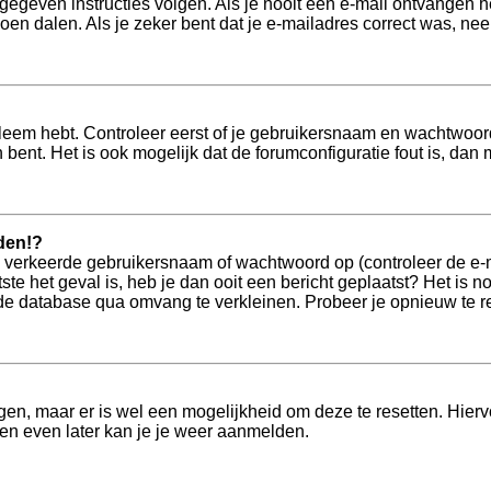
pgegeven instructies volgen. Als je nooit een e-mail ontvangen
doen dalen. Als je zeker bent dat je e-mailadres correct was, n
bleem hebt. Controleer eerst of je gebruikersnaam en wachtwoord
 bent. Het is ook mogelijk dat de forumconfiguratie fout is, da
den!?
verkeerde gebruikersnaam of wachtwoord op (controleer de e-mai
ste het geval is, heb je dan ooit een bericht geplaatst? Het is 
de database qua omvang te verkleinen. Probeer je opnieuw te re
jgen, maar er is wel een mogelijkheid om deze te resetten. Hie
 en even later kan je je weer aanmelden.