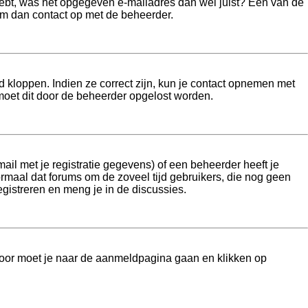
 hebt, was het opgegeven e-mailadres dan wel juist? Één van de
eem dan contact op met de beheerder.
 kloppen. Indien ze correct zijn, kun je contact opnemen met
n moet dit door de beheerder opgelost worden.
l met je registratie gegevens) of een beheerder heeft je
normaal dat forums om de zoveel tijd gebruikers, die nog geen
gistreren en meng je in de discussies.
rvoor moet je naar de aanmeldpagina gaan en klikken op