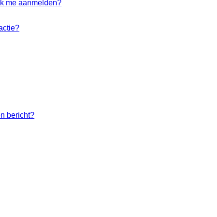
t ik me aanmelden?
actie?
n bericht?