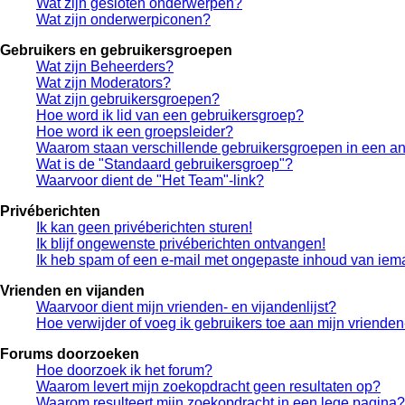
Wat zijn gesloten onderwerpen?
Wat zijn onderwerpiconen?
Gebruikers en gebruikersgroepen
Wat zijn Beheerders?
Wat zijn Moderators?
Wat zijn gebruikersgroepen?
Hoe word ik lid van een gebruikersgroep?
Hoe word ik een groepsleider?
Waarom staan verschillende gebruikersgroepen in een an
Wat is de "Standaard gebruikersgroep"?
Waarvoor dient de "Het Team"-link?
Privéberichten
Ik kan geen privéberichten sturen!
Ik blijf ongewenste privéberichten ontvangen!
Ik heb spam of een e-mail met ongepaste inhoud van iem
Vrienden en vijanden
Waarvoor dient mijn vrienden- en vijandenlijst?
Hoe verwijder of voeg ik gebruikers toe aan mijn vrienden-
Forums doorzoeken
Hoe doorzoek ik het forum?
Waarom levert mijn zoekopdracht geen resultaten op?
Waarom resulteert mijn zoekopdracht in een lege pagina?