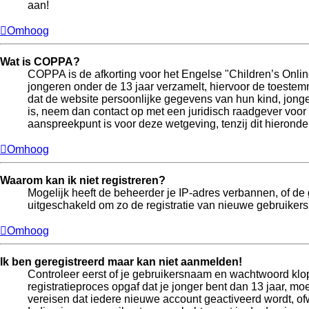
aan!
Omhoog
Wat is COPPA?
COPPA is de afkorting voor het Engelse "Children’s Online
jongeren onder de 13 jaar verzamelt, hiervoor de toeste
dat de website persoonlijke gegevens van hun kind, jonger 
is, neem dan contact op met een juridisch raadgever voor
aanspreekpunt is voor deze wetgeving, tenzij dit hieronde
Omhoog
Waarom kan ik niet registreren?
Mogelijk heeft de beheerder je IP-adres verbannen, of de 
uitgeschakeld om zo de registratie van nieuwe gebruiker
Omhoog
Ik ben geregistreerd maar kan niet aanmelden!
Controleer eerst of je gebruikersnaam en wachtwoord klopp
registratieproces opgaf dat je jonger bent dan 13 jaar, m
vereisen dat iedere nieuwe account geactiveerd wordt, ofw