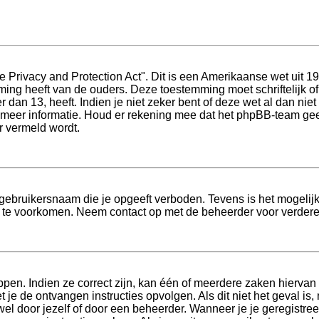
 Privacy and Protection Act". Dit is een Amerikaanse wet uit 1
mming heeft van de ouders. Deze toestemming moet schriftelijk
dan 13, heeft. Indien je niet zeker bent of deze wet al dan niet
 meer informatie. Houd er rekening mee dat het phpBB-team geen
r vermeld wordt.
gebruikersnaam die je opgeeft verboden. Tevens is het mogelijk 
s te voorkomen. Neem contact op met de beheerder voor verdere
en. Indien ze correct zijn, kan één of meerdere zaken hiervan 
oet je de ontvangen instructies opvolgen. Als dit niet het geval
el door jezelf of door een beheerder. Wanneer je je geregistree