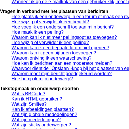
Wanneer ik op de e-maillink van een gebruiker klik, moe
Vragen in verband met het plaatsen van berichten
Hoe plaats ik een onderwerp in een forum of maak een re
Hoe wijzig of verwijder ik een bericht?
Hoe voeg ik een onderschrift toe aan mijn bericht?
Hoe maak ik een peiling?
Waarom kan ik niet meer peilingsopties toevoegen?
Hoe wijzig of verwijder ik een peiling?
Waarom kan ik een bepaald forum niet openen?
Waarom kan ik geen bijlagen toevoegen?
Waarom ontving ik een waarschuwing?
Hoe kan ik berichten aan een moderator melden?
Waarvoor dient de "Opslaan"-knop bij het plaatsen van ee
Waarom moet mijn bericht goedgekeurd worden?
Hoe bump ik mijn onderwerp?
Tekstopmaak en onderwerp soorten
Wat is BBCode?
Kan ik HTML gebruiken?
Wat zijn Smilies?
Kan ik afbeeldingen plaatsen?
Wat zijn globale mededelingen?
Wat zijn mededelingen?
Wat zijn sticky onderwerpen?