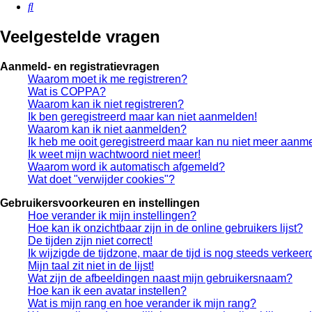
Zoek
Veelgestelde vragen
Aanmeld- en registratievragen
Waarom moet ik me registreren?
Wat is COPPA?
Waarom kan ik niet registreren?
Ik ben geregistreerd maar kan niet aanmelden!
Waarom kan ik niet aanmelden?
Ik heb me ooit geregistreerd maar kan nu niet meer aanm
Ik weet mijn wachtwoord niet meer!
Waarom word ik automatisch afgemeld?
Wat doet "verwijder cookies"?
Gebruikersvoorkeuren en instellingen
Hoe verander ik mijn instellingen?
Hoe kan ik onzichtbaar zijn in de online gebruikers lijst?
De tijden zijn niet correct!
Ik wijzigde de tijdzone, maar de tijd is nog steeds verkeer
Mijn taal zit niet in de lijst!
Wat zijn de afbeeldingen naast mijn gebruikersnaam?
Hoe kan ik een avatar instellen?
Wat is mijn rang en hoe verander ik mijn rang?