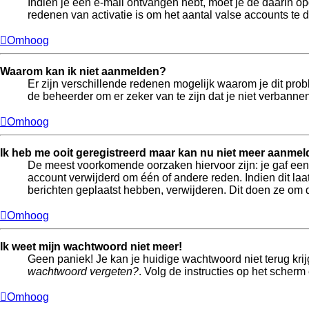
Indien je een e-mail ontvangen hebt, moet je de daarin o
redenen van activatie is om het aantal valse accounts te 
Omhoog
Waarom kan ik niet aanmelden?
Er zijn verschillende redenen mogelijk waarom je dit pro
de beheerder om er zeker van te zijn dat je niet verbannen
Omhoog
Ik heb me ooit geregistreerd maar kan nu niet meer aanmel
De meest voorkomende oorzaken hiervoor zijn: je gaf een 
account verwijderd om één of andere reden. Indien dit laat
berichten geplaatst hebben, verwijderen. Dit doen ze om 
Omhoog
Ik weet mijn wachtwoord niet meer!
Geen paniek! Je kan je huidige wachtwoord niet terug kri
wachtwoord vergeten?
. Volg de instructies op het scherm
Omhoog