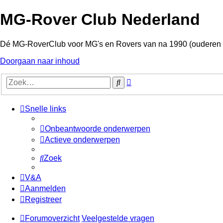
MG-Rover Club Nederland
Dé MG-RoverClub voor MG's en Rovers van na 1990 (ouderen
Doorgaan naar inhoud
Uitgebreid
Zoek
zoeken
Snelle links
Onbeantwoorde onderwerpen
Actieve onderwerpen
Zoek
V&A
Aanmelden
Registreer
Forumoverzicht
Veelgestelde vragen