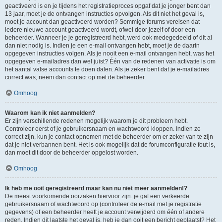
geactiveerd is en je tijdens het registratieproces opgaf dat je jonger bent dan
13 jaar, moet je de ontvangen instructies opvolgen. Als dit niet het geval is,
moet je account dan geactiveerd worden? Sommige forums vereisen dat
iedere nieuwe account geactiveerd wordt, ofwel door jezelf of door een
beheerder. Wanneer je je geregistreerd hebt, werd ook medegedeeld of dit al
dan niet nodig is. Indien je een e-mail ontvangen hebt, moet je de daarin
opgegeven instructies volgen. Als je nooit een e-mail ontvangen hebt, was het
opgegeven e-mailadres dan wel juist? Één van de redenen van activatie is om
het aantal valse accounts te doen dalen. Als je zeker bent dat je e-mailadres
correct was, neem dan contact op met de beheerder.
Omhoog
Waarom kan ik niet aanmelden?
Er zijn verschillende redenen mogelijk waarom je dit probleem hebt.
Controleer eerst of je gebruikersnaam en wachtwoord kloppen. Indien ze
correct zijn, kun je contact opnemen met de beheerder om er zeker van te zijn
dat je niet verbannen bent. Het is ook mogelijk dat de forumconfiguratie fout is,
dan moet dit door de beheerder opgelost worden.
Omhoog
Ik heb me ooit geregistreerd maar kan nu niet meer aanmelden!?
De meest voorkomende oorzaken hiervoor zijn: je gaf een verkeerde
gebruikersnaam of wachtwoord op (controleer de e-mail met je registratie
gegevens) of een beheerder heeft je account verwijderd om één of andere
reden. Indien dit laatste het geval is, heb je dan ooit een bericht geplaatst? Het