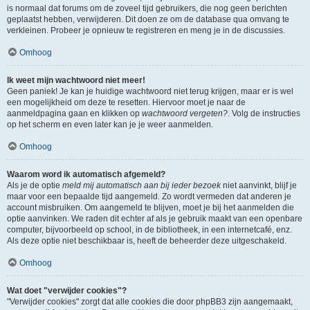
is normaal dat forums om de zoveel tijd gebruikers, die nog geen berichten
geplaatst hebben, verwijderen. Dit doen ze om de database qua omvang te
verkleinen. Probeer je opnieuw te registreren en meng je in de discussies.
Omhoog
Ik weet mijn wachtwoord niet meer!
Geen paniek! Je kan je huidige wachtwoord niet terug krijgen, maar er is wel
een mogelijkheid om deze te resetten. Hiervoor moet je naar de
aanmeldpagina gaan en klikken op
wachtwoord vergeten?
. Volg de instructies
op het scherm en even later kan je je weer aanmelden.
Omhoog
Waarom word ik automatisch afgemeld?
Als je de optie
meld mij automatisch aan bij ieder bezoek
niet aanvinkt, blijf je
maar voor een bepaalde tijd aangemeld. Zo wordt vermeden dat anderen je
account misbruiken. Om aangemeld te blijven, moet je bij het aanmelden die
optie aanvinken. We raden dit echter af als je gebruik maakt van een openbare
computer, bijvoorbeeld op school, in de bibliotheek, in een internetcafé, enz.
Als deze optie niet beschikbaar is, heeft de beheerder deze uitgeschakeld.
Omhoog
Wat doet "verwijder cookies"?
"Verwijder cookies" zorgt dat alle cookies die door phpBB3 zijn aangemaakt,