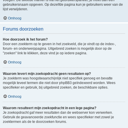
voegen. De tweede manier is via het gebruikerspaneel, je moet dan een
gebruikersnaam opgeven. Op dezelfde pagina kun je gebruikers weer van de
lijst verwijderen.
Omhoog
Forums doorzoeken
Hoe doorzoek ik het forum?
Door een zoekterm op te geven in het zoekveld, die je vindt op de index-,
forum- en onderwerppagina. Uitgebreid zoeken is mogelijk door op de
"zoeken" link te klikken, deze vind je op iedere pagina.
Omhoog
Waarom levert mijn zoekopdracht geen resultaten op?
Je zoekterm was hoogstwaarschijnlijk niet specifiek genoeg en bevatte
mogelijk teveel termen die niet door phpBB3 geïndexeerd worden. Wees
specifieker en gebruik, bij uitgebreid zoeken, de beschikbare opties.
Omhoog
Waarom resulteert mijn zoekopdracht in een lege pagina?
Je zoekopdracht gaf meer resultaten dan de webserver kon verwerken.
Gebruik de geavanceerde zoekfunctie en wees specifieker met zowel je
zoektermen als de te doorzoeken forums.