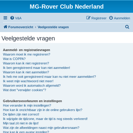
MG-Rover Club Nederland
V&A
Registreer
Aanmelden
Z
Forumoverzicht
Veelgestelde vragen
o
Veelgestelde vragen
e
k
Aanmeld- en registratievragen
Waarom moet ik me registreren?
Wat is COPPA?
Waarom kan ik niet registreren?
Ik ben geregistreerd maar kan niet aanmelden!
Waarom kan ik niet aanmelden?
Ik heb me ooit geregistreerd maar kan nu niet meer aanmelden!?
Ik weet mijn wachtwoord niet meer!
Waarom word ik automatisch afgemeld?
Wat doet "verwijder cookies"?
Gebruikersvoorkeuren en instellingen
Hoe verander ik mijn instellingen?
Hoe kan ik onzichtbaar zijn in de online gebruikers lijst?
De tijden zijn niet correct!
Ik wijzigde de tijdzone, maar de tijd is nog steeds verkeerd!
Mijn taal zit niet in de lijst!
Wat zijn de afbeeldingen naast mijn gebruikersnaam?
Hoe kan ik een avatar instellen?