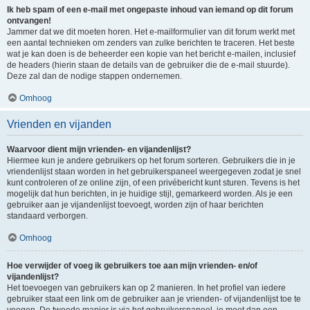
Ik heb spam of een e-mail met ongepaste inhoud van iemand op dit forum
ontvangen!
Jammer dat we dit moeten horen. Het e-mailformulier van dit forum werkt met
een aantal technieken om zenders van zulke berichten te traceren. Het beste
wat je kan doen is de beheerder een kopie van het bericht e-mailen, inclusief
de headers (hierin staan de details van de gebruiker die de e-mail stuurde).
Deze zal dan de nodige stappen ondernemen.
Omhoog
Vrienden en vijanden
Waarvoor dient mijn vrienden- en vijandenlijst?
Hiermee kun je andere gebruikers op het forum sorteren. Gebruikers die in je
vriendenlijst staan worden in het gebruikerspaneel weergegeven zodat je snel
kunt controleren of ze online zijn, of een privébericht kunt sturen. Tevens is het
mogelijk dat hun berichten, in je huidige stijl, gemarkeerd worden. Als je een
gebruiker aan je vijandenlijst toevoegt, worden zijn of haar berichten
standaard verborgen.
Omhoog
Hoe verwijder of voeg ik gebruikers toe aan mijn vrienden- en/of
vijandenlijst?
Het toevoegen van gebruikers kan op 2 manieren. In het profiel van iedere
gebruiker staat een link om de gebruiker aan je vrienden- of vijandenlijst toe te