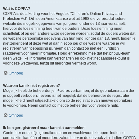
Wat is COPPA?
COPPA is de afkorting voor het Engelse "Children’s Online Privacy and
Protection Act". Dit is een Amerikaanse wet uit 1998 die vereist dat iedere
website die mogelijk gegevens van jongeren onder de 13 jaar verzamelt,
hiervoor de toestemming heeft van de ouders. Deze toestemming moet
schriftelijk of op een andere wijze gegeven worden, zodat de ouders weten dat
de website persoonlijke gegevens van hun kind, jonger dan 13, heeft. Indien je
niet zeker bent of deze wet al dan niet op jou of de website waarop je wil
registreren van toepassing is, neem dan contact op met een juridisch
raadgever voor meer informatie. Houd er rekening mee dat het phpBB-team
geen wettelijke informatie kan verschaffen en ook niet het aanspreekpunt is
voor deze wetgeving, tenzij dit hieronder vermeld wordt.
Omhoog
Waarom kan ik niet registreren?
Mogelijk heeft de beheerder je IP-adres verbannen, of de gebruikersnaam die
je opgeeft verboden. Tevens is het mogelijk dat de beheerder de registratie
mogelijkheid heeft uitgeschakeld om zo de registratie van nieuwe gebruikers
te voorkomen. Neem contact op met de beheerder voor verdere hulp.
Omhoog
Ik ben geregistreerd maar kan niet aanmelden!
Controleer eerst of je gebruikersnaam en wachtwoord kloppen. Indien ze
correct zijn, kan één of meerdere zaken hiervan de oorzaak zijn. Indien COPPA