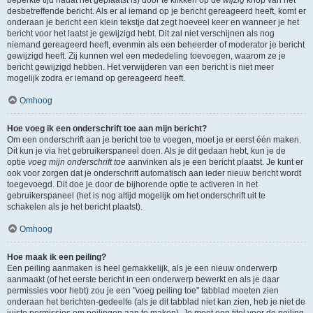
beperkte tijd nadat het geplaatst is) door te klikken op de
wijzig
knop van het
desbetreffende bericht. Als er al iemand op je bericht gereageerd heeft, komt er
onderaan je bericht een klein tekstje dat zegt hoeveel keer en wanneer je het
bericht voor het laatst je gewijzigd hebt. Dit zal niet verschijnen als nog
niemand gereageerd heeft, evenmin als een beheerder of moderator je bericht
gewijzigd heeft. Zij kunnen wel een mededeling toevoegen, waarom ze je
bericht gewijzigd hebben. Het verwijderen van een bericht is niet meer
mogelijk zodra er iemand op gereageerd heeft.
Omhoog
Hoe voeg ik een onderschrift toe aan mijn bericht?
Om een onderschrift aan je bericht toe te voegen, moet je er eerst één maken.
Dit kun je via het gebruikerspaneel doen. Als je dit gedaan hebt, kun je de
optie
voeg mijn onderschrift toe
aanvinken als je een bericht plaatst. Je kunt er
ook voor zorgen dat je onderschrift automatisch aan ieder nieuw bericht wordt
toegevoegd. Dit doe je door de bijhorende optie te activeren in het
gebruikerspaneel (het is nog altijd mogelijk om het onderschrift uit te
schakelen als je het bericht plaatst).
Omhoog
Hoe maak ik een peiling?
Een peiling aanmaken is heel gemakkelijk, als je een nieuw onderwerp
aanmaakt (of het eerste bericht in een onderwerp bewerkt en als je daar
permissies voor hebt) zou je een "voeg peiling toe" tabblad moeten zien
onderaan het berichten-gedeelte (als je dit tabblad niet kan zien, heb je niet de