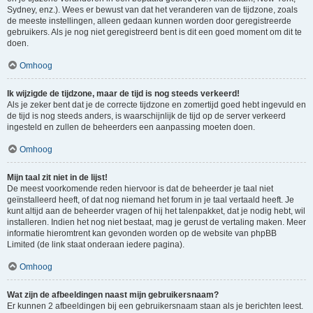
Sydney, enz.). Wees er bewust van dat het veranderen van de tijdzone, zoals
de meeste instellingen, alleen gedaan kunnen worden door geregistreerde
gebruikers. Als je nog niet geregistreerd bent is dit een goed moment om dit te
doen.
Omhoog
Ik wijzigde de tijdzone, maar de tijd is nog steeds verkeerd!
Als je zeker bent dat je de correcte tijdzone en zomertijd goed hebt ingevuld en
de tijd is nog steeds anders, is waarschijnlijk de tijd op de server verkeerd
ingesteld en zullen de beheerders een aanpassing moeten doen.
Omhoog
Mijn taal zit niet in de lijst!
De meest voorkomende reden hiervoor is dat de beheerder je taal niet
geïnstalleerd heeft, of dat nog niemand het forum in je taal vertaald heeft. Je
kunt altijd aan de beheerder vragen of hij het talenpakket, dat je nodig hebt, wil
installeren. Indien het nog niet bestaat, mag je gerust de vertaling maken. Meer
informatie hieromtrent kan gevonden worden op de website van phpBB
Limited (de link staat onderaan iedere pagina).
Omhoog
Wat zijn de afbeeldingen naast mijn gebruikersnaam?
Er kunnen 2 afbeeldingen bij een gebruikersnaam staan als je berichten leest.