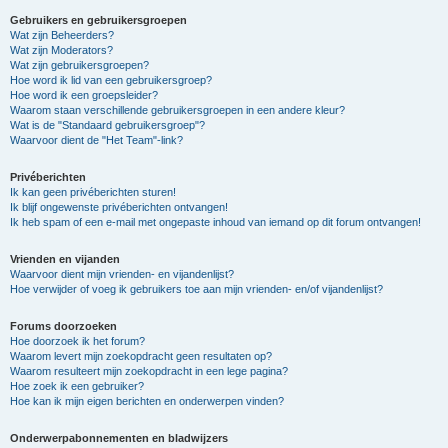
Gebruikers en gebruikersgroepen
Wat zijn Beheerders?
Wat zijn Moderators?
Wat zijn gebruikersgroepen?
Hoe word ik lid van een gebruikersgroep?
Hoe word ik een groepsleider?
Waarom staan verschillende gebruikersgroepen in een andere kleur?
Wat is de "Standaard gebruikersgroep"?
Waarvoor dient de "Het Team"-link?
Privéberichten
Ik kan geen privéberichten sturen!
Ik blijf ongewenste privéberichten ontvangen!
Ik heb spam of een e-mail met ongepaste inhoud van iemand op dit forum ontvangen!
Vrienden en vijanden
Waarvoor dient mijn vrienden- en vijandenlijst?
Hoe verwijder of voeg ik gebruikers toe aan mijn vrienden- en/of vijandenlijst?
Forums doorzoeken
Hoe doorzoek ik het forum?
Waarom levert mijn zoekopdracht geen resultaten op?
Waarom resulteert mijn zoekopdracht in een lege pagina?
Hoe zoek ik een gebruiker?
Hoe kan ik mijn eigen berichten en onderwerpen vinden?
Onderwerpabonnementen en bladwijzers