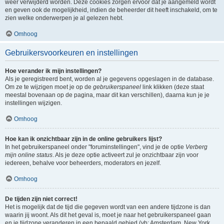
weer verwijderd worden. Deze cookies zorgen ervoor dat je aangemeld wordt
en geven ook de mogelijkheid, indien de beheerder dit heeft inschakeld, om te
zien welke onderwerpen je al gelezen hebt.
Omhoog
Gebruikersvoorkeuren en instellingen
Hoe verander ik mijn instellingen?
Als je geregistreerd bent, worden al je gegevens opgeslagen in de database.
Om ze te wijzigen moet je op de
gebruikerspaneel
link klikken (deze staat
meestal bovenaan op de pagina, maar dit kan verschillen), daarna kun je je
instellingen wijzigen.
Omhoog
Hoe kan ik onzichtbaar zijn in de online gebruikers lijst?
In het gebruikerspaneel onder "foruminstellingen", vind je de optie
Verberg
mijn online status
. Als je deze optie activeert zul je onzichtbaar zijn voor
iedereen, behalve voor beheerders, moderators en jezelf.
Omhoog
De tijden zijn niet correct!
Het is mogelijk dat de tijd die gegeven wordt van een andere tijdzone is dan
waarin jij woont. Als dit het geval is, moet je naar het gebruikerspaneel gaan
en je tijdzone veranderen in een bepaald gebied (vb: Amsterdam, New York,