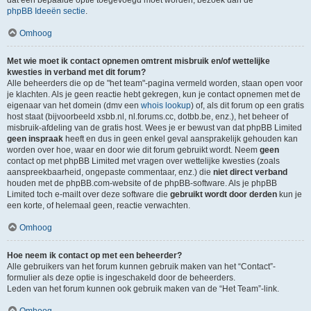
dat een bepaalde optie toegevoegd moet worden, bezoek dan de
phpBB Ideeën sectie
.
Omhoog
Met wie moet ik contact opnemen omtrent misbruik en/of wettelijke
kwesties in verband met dit forum?
Alle beheerders die op de "het team"-pagina vermeld worden, staan open voor
je klachten. Als je geen reactie hebt gekregen, kun je contact opnemen met de
eigenaar van het domein (dmv een
whois lookup
) of, als dit forum op een gratis
host staat (bijvoorbeeld xsbb.nl, nl.forums.cc, dotbb.be, enz.), het beheer of
misbruik-afdeling van de gratis host. Wees je er bewust van dat phpBB Limited
geen inspraak
heeft en dus in geen enkel geval aansprakelijk gehouden kan
worden over hoe, waar en door wie dit forum gebruikt wordt. Neem
geen
contact op met phpBB Limited met vragen over wettelijke kwesties (zoals
aanspreekbaarheid, ongepaste commentaar, enz.) die
niet direct verband
houden met de phpBB.com-website of de phpBB-software. Als je phpBB
Limited toch e-mailt over deze software die
gebruikt wordt door derden
kun je
een korte, of helemaal geen, reactie verwachten.
Omhoog
Hoe neem ik contact op met een beheerder?
Alle gebruikers van het forum kunnen gebruik maken van het “Contact”-
formulier als deze optie is ingeschakeld door de beheerders.
Leden van het forum kunnen ook gebruik maken van de “Het Team”-link.