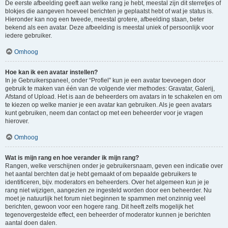
De eerste afbeelding geeft aan welke rang je hebt, meestal zijn dit sterretjes of
blokjes die aangeven hoeveel berichten je geplaatst hebt of wat je status is.
Hieronder kan nog een tweede, meestal grotere, afbeelding staan, beter
bekend als een avatar. Deze afbeelding is meestal uniek of persoonlijk voor
iedere gebruiker.
Omhoog
Hoe kan ik een avatar instellen?
In je Gebruikerspaneel, onder “Profiel” kun je een avatar toevoegen door
gebruik te maken van één van de volgende vier methodes: Gravatar, Galerij,
Afstand of Upload. Het is aan de beheerders om avatars in te schakelen en om
te kiezen op welke manier je een avatar kan gebruiken. Als je geen avatars
kunt gebruiken, neem dan contact op met een beheerder voor je vragen
hierover.
Omhoog
Wat is mijn rang en hoe verander ik mijn rang?
Rangen, welke verschijnen onder je gebruikersnaam, geven een indicatie over
het aantal berchten dat je hebt gemaakt of om bepaalde gebruikers te
identificeren, bijv. moderators en beheerders. Over het algemeen kun je je
rang niet wijzigen, aangezien ze ingesteld worden door een beheerder. Nu
moet je natuurlijk het forum niet beginnen te spammen met onzinnig veel
berichten, gewoon voor een hogere rang. Dit heeft zelfs mogelijk het
tegenovergestelde effect, een beheerder of moderator kunnen je berichten
aantal doen dalen.