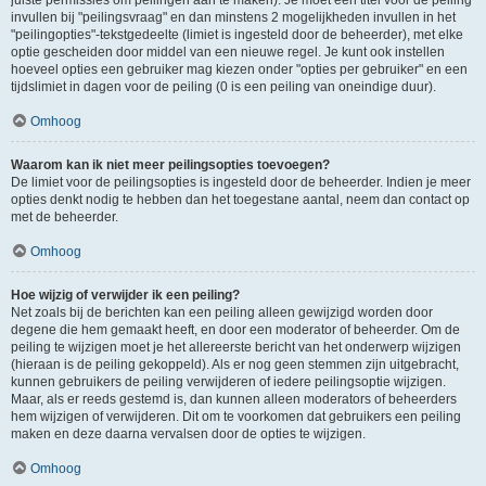
juiste permissies om peilingen aan te maken). Je moet een titel voor de peiling
invullen bij "peilingsvraag" en dan minstens 2 mogelijkheden invullen in het
"peilingopties"-tekstgedeelte (limiet is ingesteld door de beheerder), met elke
optie gescheiden door middel van een nieuwe regel. Je kunt ook instellen
hoeveel opties een gebruiker mag kiezen onder "opties per gebruiker" en een
tijdslimiet in dagen voor de peiling (0 is een peiling van oneindige duur).
Omhoog
Waarom kan ik niet meer peilingsopties toevoegen?
De limiet voor de peilingsopties is ingesteld door de beheerder. Indien je meer
opties denkt nodig te hebben dan het toegestane aantal, neem dan contact op
met de beheerder.
Omhoog
Hoe wijzig of verwijder ik een peiling?
Net zoals bij de berichten kan een peiling alleen gewijzigd worden door
degene die hem gemaakt heeft, en door een moderator of beheerder. Om de
peiling te wijzigen moet je het allereerste bericht van het onderwerp wijzigen
(hieraan is de peiling gekoppeld). Als er nog geen stemmen zijn uitgebracht,
kunnen gebruikers de peiling verwijderen of iedere peilingsoptie wijzigen.
Maar, als er reeds gestemd is, dan kunnen alleen moderators of beheerders
hem wijzigen of verwijderen. Dit om te voorkomen dat gebruikers een peiling
maken en deze daarna vervalsen door de opties te wijzigen.
Omhoog