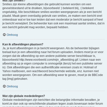
Wat zijn Smilies?
Smilies zijn kleine afbeeldingen die gebruikt kunnen worden om een
gevoelstoestand uit te drukken, bijvoorbeeld :) betekent blij, :( betekent
ongelukkig. Alle beschikbare smilies worden weergegeven als je een bericht
plaatst. Maak geen overdadig gebruik van smilies, ze maken een bericht snel
onleesbaar wat er toe kan leiden dat een moderator je bericht aanpast of heel
je bericht verwijdert. De beheerder kan ook een maximaal aantal smilies, dat in
een bericht gebruikt mag worden, bepaald hebben.
Omhoog
Kan ik afbeeldingen plaatsen?
Ja, je kunt afbeeldingen in je bericht weergeven. Als de beheerder bijlagen
toelaat kun je een afbeelding naar het forum uploaden. Anders moet je er voor
zorgen dat de afbeelding op een andere publieke server beschikbaar is,
bijvoorbeeld http://www.voorbeeld.com/mijn_afbeelding.gif. Linken naar een
afbeelding op je eigen computer is onmogelijk (tenzij het een publieke server
is). Ook afbeeldingen die een authentificatie vereisen zoals in: Hotmail of
Yahoo mailboxen, een wachtwoord beschermde website, enz. kunnen niet
worden weergegeven. Om een afbeelding weer te geven, moet je de BBCode
tag [img] gebruiken.
Omhoog
Wat zijn globale mededelingen?
Globale mededelingen zijn berichten die belangrijke informatie bevatten, je
komt ze dan ook op verschillende plaatsen tegen zoals bovenaan ieder forum