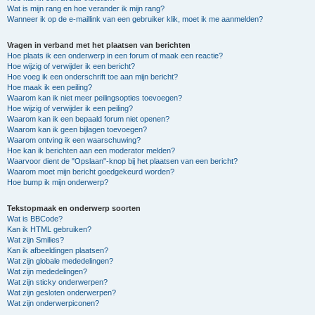
Wat is mijn rang en hoe verander ik mijn rang?
Wanneer ik op de e-maillink van een gebruiker klik, moet ik me aanmelden?
Vragen in verband met het plaatsen van berichten
Hoe plaats ik een onderwerp in een forum of maak een reactie?
Hoe wijzig of verwijder ik een bericht?
Hoe voeg ik een onderschrift toe aan mijn bericht?
Hoe maak ik een peiling?
Waarom kan ik niet meer peilingsopties toevoegen?
Hoe wijzig of verwijder ik een peiling?
Waarom kan ik een bepaald forum niet openen?
Waarom kan ik geen bijlagen toevoegen?
Waarom ontving ik een waarschuwing?
Hoe kan ik berichten aan een moderator melden?
Waarvoor dient de "Opslaan"-knop bij het plaatsen van een bericht?
Waarom moet mijn bericht goedgekeurd worden?
Hoe bump ik mijn onderwerp?
Tekstopmaak en onderwerp soorten
Wat is BBCode?
Kan ik HTML gebruiken?
Wat zijn Smilies?
Kan ik afbeeldingen plaatsen?
Wat zijn globale mededelingen?
Wat zijn mededelingen?
Wat zijn sticky onderwerpen?
Wat zijn gesloten onderwerpen?
Wat zijn onderwerpiconen?