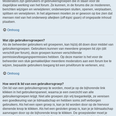
Moderators zijn gebruikers of gebruikersgroepen die in staan voor de
dagelijkse werking van het forum. Ze kunnen, in de forums die ze modereren,
berichten wijzigen en verwijderen; onderwerpen sluiten, openen, verplaatsen,
splitsen en verwijderen. In het algemeen moeten ze er gewoon op toe zien dat
mensen niet van het onderwerp afwijken (
off-topic
gaan) of ongepaste inhoud
plaatsen.
Omhoog
Wat zijn gebruikersgroepen?
Als de beheerder gebruikers wil groeperen, kan hij/zij dit doen door middel van
gebruikersgroepen. Gebruikers kunnen van meerdere groepen lid zijn (dit
verschilt per forum), deze groepen kunnen verschillende
permissies/toegangspermissies hebben. Op deze manier is het voor de
beheerder een stuk gemakkelijker meerdere moderators aan een forum toe te
wijzen, bepaalde gebruikers toegang tot een privéforum te verlenen, enz.
Omhoog
Hoe word ik lid van een gebruikersgroep?
Om lid van een gebruikersgroep te worden, moet je op de bijhorende link
klikken in het gebruikerspaneel, waarna je een overzicht van alle
gebruikersgroepen krijgt. Niet alle groepen zijn vrij toegankelijk, ze vereisen
een goedkeuring van je lidmaatschap en hebben soms zelf verborgen
gebruikers. Als het een open groep is, kan je lid worden door op de hiervoor
dienende knop te klikken. Als het een gesloten groep is, kan je je lidmaatschap
aanvragen door op de bijhorende knop te klikken. De groepsleider moet je