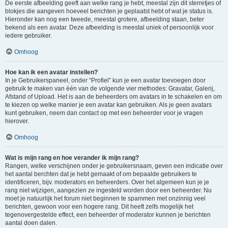
De eerste afbeelding geeft aan welke rang je hebt, meestal zijn dit sterretjes of
blokjes die aangeven hoeveel berichten je geplaatst hebt of wat je status is.
Hieronder kan nog een tweede, meestal grotere, afbeelding staan, beter
bekend als een avatar. Deze afbeelding is meestal uniek of persoonlijk voor
iedere gebruiker.
Omhoog
Hoe kan ik een avatar instellen?
In je Gebruikerspaneel, onder “Profiel” kun je een avatar toevoegen door
gebruik te maken van één van de volgende vier methodes: Gravatar, Galerij,
Afstand of Upload. Het is aan de beheerders om avatars in te schakelen en om
te kiezen op welke manier je een avatar kan gebruiken. Als je geen avatars
kunt gebruiken, neem dan contact op met een beheerder voor je vragen
hierover.
Omhoog
Wat is mijn rang en hoe verander ik mijn rang?
Rangen, welke verschijnen onder je gebruikersnaam, geven een indicatie over
het aantal berchten dat je hebt gemaakt of om bepaalde gebruikers te
identificeren, bijv. moderators en beheerders. Over het algemeen kun je je
rang niet wijzigen, aangezien ze ingesteld worden door een beheerder. Nu
moet je natuurlijk het forum niet beginnen te spammen met onzinnig veel
berichten, gewoon voor een hogere rang. Dit heeft zelfs mogelijk het
tegenovergestelde effect, een beheerder of moderator kunnen je berichten
aantal doen dalen.