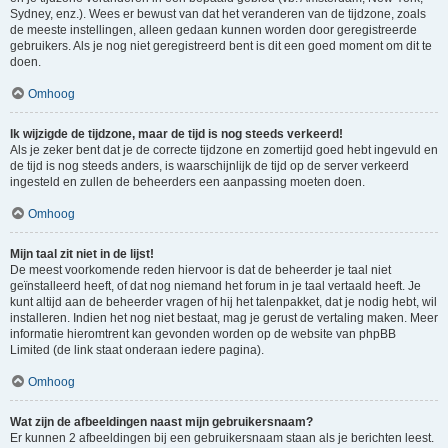
Sydney, enz.). Wees er bewust van dat het veranderen van de tijdzone, zoals
de meeste instellingen, alleen gedaan kunnen worden door geregistreerde
gebruikers. Als je nog niet geregistreerd bent is dit een goed moment om dit te
doen.
Omhoog
Ik wijzigde de tijdzone, maar de tijd is nog steeds verkeerd!
Als je zeker bent dat je de correcte tijdzone en zomertijd goed hebt ingevuld en
de tijd is nog steeds anders, is waarschijnlijk de tijd op de server verkeerd
ingesteld en zullen de beheerders een aanpassing moeten doen.
Omhoog
Mijn taal zit niet in de lijst!
De meest voorkomende reden hiervoor is dat de beheerder je taal niet
geïnstalleerd heeft, of dat nog niemand het forum in je taal vertaald heeft. Je
kunt altijd aan de beheerder vragen of hij het talenpakket, dat je nodig hebt, wil
installeren. Indien het nog niet bestaat, mag je gerust de vertaling maken. Meer
informatie hieromtrent kan gevonden worden op de website van phpBB
Limited (de link staat onderaan iedere pagina).
Omhoog
Wat zijn de afbeeldingen naast mijn gebruikersnaam?
Er kunnen 2 afbeeldingen bij een gebruikersnaam staan als je berichten leest.