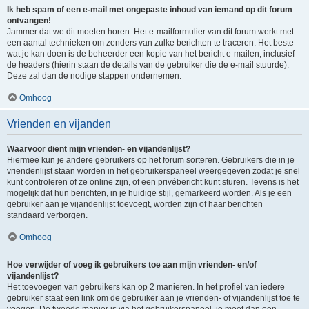
Ik heb spam of een e-mail met ongepaste inhoud van iemand op dit forum
ontvangen!
Jammer dat we dit moeten horen. Het e-mailformulier van dit forum werkt met
een aantal technieken om zenders van zulke berichten te traceren. Het beste
wat je kan doen is de beheerder een kopie van het bericht e-mailen, inclusief
de headers (hierin staan de details van de gebruiker die de e-mail stuurde).
Deze zal dan de nodige stappen ondernemen.
Omhoog
Vrienden en vijanden
Waarvoor dient mijn vrienden- en vijandenlijst?
Hiermee kun je andere gebruikers op het forum sorteren. Gebruikers die in je
vriendenlijst staan worden in het gebruikerspaneel weergegeven zodat je snel
kunt controleren of ze online zijn, of een privébericht kunt sturen. Tevens is het
mogelijk dat hun berichten, in je huidige stijl, gemarkeerd worden. Als je een
gebruiker aan je vijandenlijst toevoegt, worden zijn of haar berichten
standaard verborgen.
Omhoog
Hoe verwijder of voeg ik gebruikers toe aan mijn vrienden- en/of
vijandenlijst?
Het toevoegen van gebruikers kan op 2 manieren. In het profiel van iedere
gebruiker staat een link om de gebruiker aan je vrienden- of vijandenlijst toe te