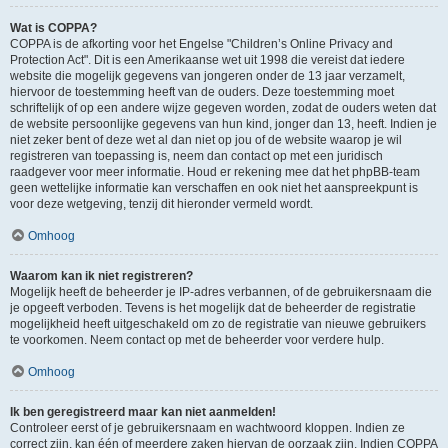
Wat is COPPA?
COPPA is de afkorting voor het Engelse "Children’s Online Privacy and
Protection Act". Dit is een Amerikaanse wet uit 1998 die vereist dat iedere
website die mogelijk gegevens van jongeren onder de 13 jaar verzamelt,
hiervoor de toestemming heeft van de ouders. Deze toestemming moet
schriftelijk of op een andere wijze gegeven worden, zodat de ouders weten dat
de website persoonlijke gegevens van hun kind, jonger dan 13, heeft. Indien je
niet zeker bent of deze wet al dan niet op jou of de website waarop je wil
registreren van toepassing is, neem dan contact op met een juridisch
raadgever voor meer informatie. Houd er rekening mee dat het phpBB-team
geen wettelijke informatie kan verschaffen en ook niet het aanspreekpunt is
voor deze wetgeving, tenzij dit hieronder vermeld wordt.
Omhoog
Waarom kan ik niet registreren?
Mogelijk heeft de beheerder je IP-adres verbannen, of de gebruikersnaam die
je opgeeft verboden. Tevens is het mogelijk dat de beheerder de registratie
mogelijkheid heeft uitgeschakeld om zo de registratie van nieuwe gebruikers
te voorkomen. Neem contact op met de beheerder voor verdere hulp.
Omhoog
Ik ben geregistreerd maar kan niet aanmelden!
Controleer eerst of je gebruikersnaam en wachtwoord kloppen. Indien ze
correct zijn, kan één of meerdere zaken hiervan de oorzaak zijn. Indien COPPA