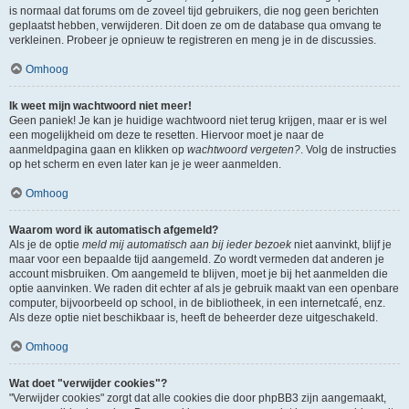
is normaal dat forums om de zoveel tijd gebruikers, die nog geen berichten
geplaatst hebben, verwijderen. Dit doen ze om de database qua omvang te
verkleinen. Probeer je opnieuw te registreren en meng je in de discussies.
Omhoog
Ik weet mijn wachtwoord niet meer!
Geen paniek! Je kan je huidige wachtwoord niet terug krijgen, maar er is wel
een mogelijkheid om deze te resetten. Hiervoor moet je naar de
aanmeldpagina gaan en klikken op
wachtwoord vergeten?
. Volg de instructies
op het scherm en even later kan je je weer aanmelden.
Omhoog
Waarom word ik automatisch afgemeld?
Als je de optie
meld mij automatisch aan bij ieder bezoek
niet aanvinkt, blijf je
maar voor een bepaalde tijd aangemeld. Zo wordt vermeden dat anderen je
account misbruiken. Om aangemeld te blijven, moet je bij het aanmelden die
optie aanvinken. We raden dit echter af als je gebruik maakt van een openbare
computer, bijvoorbeeld op school, in de bibliotheek, in een internetcafé, enz.
Als deze optie niet beschikbaar is, heeft de beheerder deze uitgeschakeld.
Omhoog
Wat doet "verwijder cookies"?
"Verwijder cookies" zorgt dat alle cookies die door phpBB3 zijn aangemaakt,