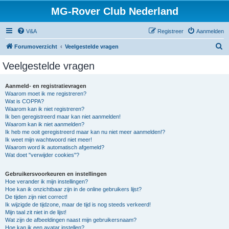
MG-Rover Club Nederland
V&A
Registreer
Aanmelden
Z
Forumoverzicht
Veelgestelde vragen
o
Veelgestelde vragen
e
k
Aanmeld- en registratievragen
Waarom moet ik me registreren?
Wat is COPPA?
Waarom kan ik niet registreren?
Ik ben geregistreerd maar kan niet aanmelden!
Waarom kan ik niet aanmelden?
Ik heb me ooit geregistreerd maar kan nu niet meer aanmelden!?
Ik weet mijn wachtwoord niet meer!
Waarom word ik automatisch afgemeld?
Wat doet "verwijder cookies"?
Gebruikersvoorkeuren en instellingen
Hoe verander ik mijn instellingen?
Hoe kan ik onzichtbaar zijn in de online gebruikers lijst?
De tijden zijn niet correct!
Ik wijzigde de tijdzone, maar de tijd is nog steeds verkeerd!
Mijn taal zit niet in de lijst!
Wat zijn de afbeeldingen naast mijn gebruikersnaam?
Hoe kan ik een avatar instellen?