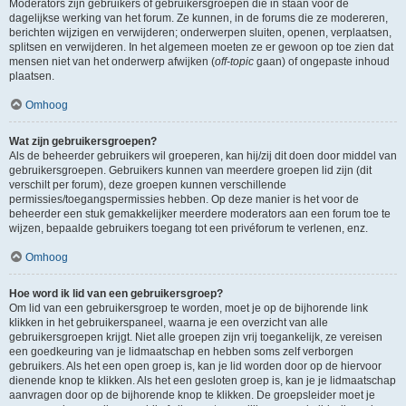
Moderators zijn gebruikers of gebruikersgroepen die in staan voor de
dagelijkse werking van het forum. Ze kunnen, in de forums die ze modereren,
berichten wijzigen en verwijderen; onderwerpen sluiten, openen, verplaatsen,
splitsen en verwijderen. In het algemeen moeten ze er gewoon op toe zien dat
mensen niet van het onderwerp afwijken (
off-topic
gaan) of ongepaste inhoud
plaatsen.
Omhoog
Wat zijn gebruikersgroepen?
Als de beheerder gebruikers wil groeperen, kan hij/zij dit doen door middel van
gebruikersgroepen. Gebruikers kunnen van meerdere groepen lid zijn (dit
verschilt per forum), deze groepen kunnen verschillende
permissies/toegangspermissies hebben. Op deze manier is het voor de
beheerder een stuk gemakkelijker meerdere moderators aan een forum toe te
wijzen, bepaalde gebruikers toegang tot een privéforum te verlenen, enz.
Omhoog
Hoe word ik lid van een gebruikersgroep?
Om lid van een gebruikersgroep te worden, moet je op de bijhorende link
klikken in het gebruikerspaneel, waarna je een overzicht van alle
gebruikersgroepen krijgt. Niet alle groepen zijn vrij toegankelijk, ze vereisen
een goedkeuring van je lidmaatschap en hebben soms zelf verborgen
gebruikers. Als het een open groep is, kan je lid worden door op de hiervoor
dienende knop te klikken. Als het een gesloten groep is, kan je je lidmaatschap
aanvragen door op de bijhorende knop te klikken. De groepsleider moet je