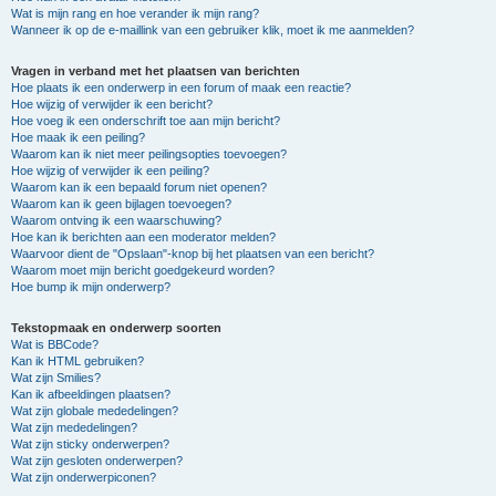
Wat is mijn rang en hoe verander ik mijn rang?
Wanneer ik op de e-maillink van een gebruiker klik, moet ik me aanmelden?
Vragen in verband met het plaatsen van berichten
Hoe plaats ik een onderwerp in een forum of maak een reactie?
Hoe wijzig of verwijder ik een bericht?
Hoe voeg ik een onderschrift toe aan mijn bericht?
Hoe maak ik een peiling?
Waarom kan ik niet meer peilingsopties toevoegen?
Hoe wijzig of verwijder ik een peiling?
Waarom kan ik een bepaald forum niet openen?
Waarom kan ik geen bijlagen toevoegen?
Waarom ontving ik een waarschuwing?
Hoe kan ik berichten aan een moderator melden?
Waarvoor dient de "Opslaan"-knop bij het plaatsen van een bericht?
Waarom moet mijn bericht goedgekeurd worden?
Hoe bump ik mijn onderwerp?
Tekstopmaak en onderwerp soorten
Wat is BBCode?
Kan ik HTML gebruiken?
Wat zijn Smilies?
Kan ik afbeeldingen plaatsen?
Wat zijn globale mededelingen?
Wat zijn mededelingen?
Wat zijn sticky onderwerpen?
Wat zijn gesloten onderwerpen?
Wat zijn onderwerpiconen?