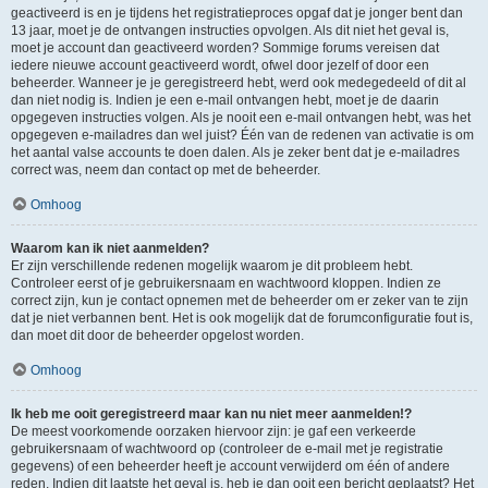
geactiveerd is en je tijdens het registratieproces opgaf dat je jonger bent dan
13 jaar, moet je de ontvangen instructies opvolgen. Als dit niet het geval is,
moet je account dan geactiveerd worden? Sommige forums vereisen dat
iedere nieuwe account geactiveerd wordt, ofwel door jezelf of door een
beheerder. Wanneer je je geregistreerd hebt, werd ook medegedeeld of dit al
dan niet nodig is. Indien je een e-mail ontvangen hebt, moet je de daarin
opgegeven instructies volgen. Als je nooit een e-mail ontvangen hebt, was het
opgegeven e-mailadres dan wel juist? Één van de redenen van activatie is om
het aantal valse accounts te doen dalen. Als je zeker bent dat je e-mailadres
correct was, neem dan contact op met de beheerder.
Omhoog
Waarom kan ik niet aanmelden?
Er zijn verschillende redenen mogelijk waarom je dit probleem hebt.
Controleer eerst of je gebruikersnaam en wachtwoord kloppen. Indien ze
correct zijn, kun je contact opnemen met de beheerder om er zeker van te zijn
dat je niet verbannen bent. Het is ook mogelijk dat de forumconfiguratie fout is,
dan moet dit door de beheerder opgelost worden.
Omhoog
Ik heb me ooit geregistreerd maar kan nu niet meer aanmelden!?
De meest voorkomende oorzaken hiervoor zijn: je gaf een verkeerde
gebruikersnaam of wachtwoord op (controleer de e-mail met je registratie
gegevens) of een beheerder heeft je account verwijderd om één of andere
reden. Indien dit laatste het geval is, heb je dan ooit een bericht geplaatst? Het