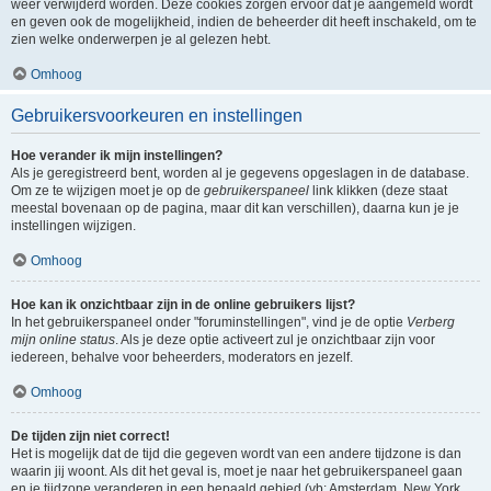
weer verwijderd worden. Deze cookies zorgen ervoor dat je aangemeld wordt
en geven ook de mogelijkheid, indien de beheerder dit heeft inschakeld, om te
zien welke onderwerpen je al gelezen hebt.
Omhoog
Gebruikersvoorkeuren en instellingen
Hoe verander ik mijn instellingen?
Als je geregistreerd bent, worden al je gegevens opgeslagen in de database.
Om ze te wijzigen moet je op de
gebruikerspaneel
link klikken (deze staat
meestal bovenaan op de pagina, maar dit kan verschillen), daarna kun je je
instellingen wijzigen.
Omhoog
Hoe kan ik onzichtbaar zijn in de online gebruikers lijst?
In het gebruikerspaneel onder "foruminstellingen", vind je de optie
Verberg
mijn online status
. Als je deze optie activeert zul je onzichtbaar zijn voor
iedereen, behalve voor beheerders, moderators en jezelf.
Omhoog
De tijden zijn niet correct!
Het is mogelijk dat de tijd die gegeven wordt van een andere tijdzone is dan
waarin jij woont. Als dit het geval is, moet je naar het gebruikerspaneel gaan
en je tijdzone veranderen in een bepaald gebied (vb: Amsterdam, New York,