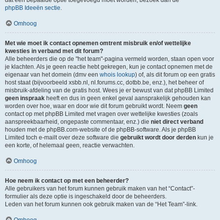
dat een bepaalde optie toegevoegd moet worden, bezoek dan de
phpBB Ideeën sectie
.
Omhoog
Met wie moet ik contact opnemen omtrent misbruik en/of wettelijke
kwesties in verband met dit forum?
Alle beheerders die op de "het team"-pagina vermeld worden, staan open voor
je klachten. Als je geen reactie hebt gekregen, kun je contact opnemen met de
eigenaar van het domein (dmv een
whois lookup
) of, als dit forum op een gratis
host staat (bijvoorbeeld xsbb.nl, nl.forums.cc, dotbb.be, enz.), het beheer of
misbruik-afdeling van de gratis host. Wees je er bewust van dat phpBB Limited
geen inspraak
heeft en dus in geen enkel geval aansprakelijk gehouden kan
worden over hoe, waar en door wie dit forum gebruikt wordt. Neem
geen
contact op met phpBB Limited met vragen over wettelijke kwesties (zoals
aanspreekbaarheid, ongepaste commentaar, enz.) die
niet direct verband
houden met de phpBB.com-website of de phpBB-software. Als je phpBB
Limited toch e-mailt over deze software die
gebruikt wordt door derden
kun je
een korte, of helemaal geen, reactie verwachten.
Omhoog
Hoe neem ik contact op met een beheerder?
Alle gebruikers van het forum kunnen gebruik maken van het “Contact”-
formulier als deze optie is ingeschakeld door de beheerders.
Leden van het forum kunnen ook gebruik maken van de “Het Team”-link.