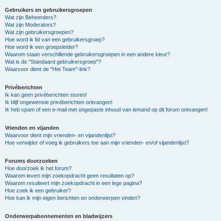
Gebruikers en gebruikersgroepen
Wat zijn Beheerders?
Wat zijn Moderators?
Wat zijn gebruikersgroepen?
Hoe word ik lid van een gebruikersgroep?
Hoe word ik een groepsleider?
Waarom staan verschillende gebruikersgroepen in een andere kleur?
Wat is de "Standaard gebruikersgroep"?
Waarvoor dient de "Het Team"-link?
Privéberichten
Ik kan geen privéberichten sturen!
Ik blijf ongewenste privéberichten ontvangen!
Ik heb spam of een e-mail met ongepaste inhoud van iemand op dit forum ontvangen!
Vrienden en vijanden
Waarvoor dient mijn vrienden- en vijandenlijst?
Hoe verwijder of voeg ik gebruikers toe aan mijn vrienden- en/of vijandenlijst?
Forums doorzoeken
Hoe doorzoek ik het forum?
Waarom levert mijn zoekopdracht geen resultaten op?
Waarom resulteert mijn zoekopdracht in een lege pagina?
Hoe zoek ik een gebruiker?
Hoe kan ik mijn eigen berichten en onderwerpen vinden?
Onderwerpabonnementen en bladwijzers