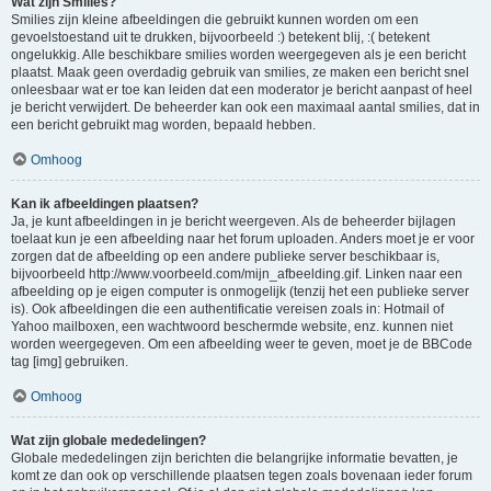
Wat zijn Smilies?
Smilies zijn kleine afbeeldingen die gebruikt kunnen worden om een
gevoelstoestand uit te drukken, bijvoorbeeld :) betekent blij, :( betekent
ongelukkig. Alle beschikbare smilies worden weergegeven als je een bericht
plaatst. Maak geen overdadig gebruik van smilies, ze maken een bericht snel
onleesbaar wat er toe kan leiden dat een moderator je bericht aanpast of heel
je bericht verwijdert. De beheerder kan ook een maximaal aantal smilies, dat in
een bericht gebruikt mag worden, bepaald hebben.
Omhoog
Kan ik afbeeldingen plaatsen?
Ja, je kunt afbeeldingen in je bericht weergeven. Als de beheerder bijlagen
toelaat kun je een afbeelding naar het forum uploaden. Anders moet je er voor
zorgen dat de afbeelding op een andere publieke server beschikbaar is,
bijvoorbeeld http://www.voorbeeld.com/mijn_afbeelding.gif. Linken naar een
afbeelding op je eigen computer is onmogelijk (tenzij het een publieke server
is). Ook afbeeldingen die een authentificatie vereisen zoals in: Hotmail of
Yahoo mailboxen, een wachtwoord beschermde website, enz. kunnen niet
worden weergegeven. Om een afbeelding weer te geven, moet je de BBCode
tag [img] gebruiken.
Omhoog
Wat zijn globale mededelingen?
Globale mededelingen zijn berichten die belangrijke informatie bevatten, je
komt ze dan ook op verschillende plaatsen tegen zoals bovenaan ieder forum