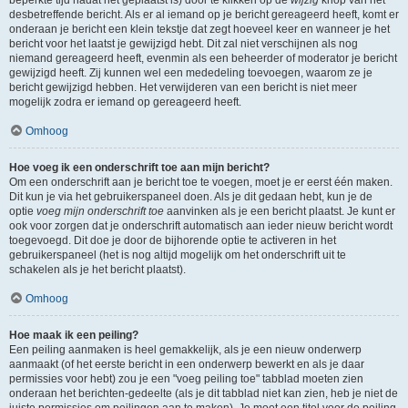
beperkte tijd nadat het geplaatst is) door te klikken op de
wijzig
knop van het
desbetreffende bericht. Als er al iemand op je bericht gereageerd heeft, komt er
onderaan je bericht een klein tekstje dat zegt hoeveel keer en wanneer je het
bericht voor het laatst je gewijzigd hebt. Dit zal niet verschijnen als nog
niemand gereageerd heeft, evenmin als een beheerder of moderator je bericht
gewijzigd heeft. Zij kunnen wel een mededeling toevoegen, waarom ze je
bericht gewijzigd hebben. Het verwijderen van een bericht is niet meer
mogelijk zodra er iemand op gereageerd heeft.
Omhoog
Hoe voeg ik een onderschrift toe aan mijn bericht?
Om een onderschrift aan je bericht toe te voegen, moet je er eerst één maken.
Dit kun je via het gebruikerspaneel doen. Als je dit gedaan hebt, kun je de
optie
voeg mijn onderschrift toe
aanvinken als je een bericht plaatst. Je kunt er
ook voor zorgen dat je onderschrift automatisch aan ieder nieuw bericht wordt
toegevoegd. Dit doe je door de bijhorende optie te activeren in het
gebruikerspaneel (het is nog altijd mogelijk om het onderschrift uit te
schakelen als je het bericht plaatst).
Omhoog
Hoe maak ik een peiling?
Een peiling aanmaken is heel gemakkelijk, als je een nieuw onderwerp
aanmaakt (of het eerste bericht in een onderwerp bewerkt en als je daar
permissies voor hebt) zou je een "voeg peiling toe" tabblad moeten zien
onderaan het berichten-gedeelte (als je dit tabblad niet kan zien, heb je niet de