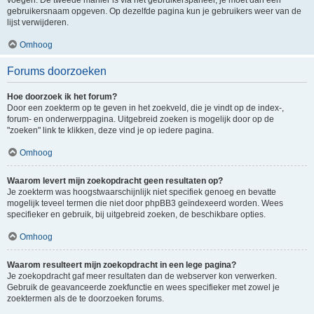
voegen. De tweede manier is via het gebruikerspaneel, je moet dan een
gebruikersnaam opgeven. Op dezelfde pagina kun je gebruikers weer van de
lijst verwijderen.
Omhoog
Forums doorzoeken
Hoe doorzoek ik het forum?
Door een zoekterm op te geven in het zoekveld, die je vindt op de index-,
forum- en onderwerppagina. Uitgebreid zoeken is mogelijk door op de
"zoeken" link te klikken, deze vind je op iedere pagina.
Omhoog
Waarom levert mijn zoekopdracht geen resultaten op?
Je zoekterm was hoogstwaarschijnlijk niet specifiek genoeg en bevatte
mogelijk teveel termen die niet door phpBB3 geïndexeerd worden. Wees
specifieker en gebruik, bij uitgebreid zoeken, de beschikbare opties.
Omhoog
Waarom resulteert mijn zoekopdracht in een lege pagina?
Je zoekopdracht gaf meer resultaten dan de webserver kon verwerken.
Gebruik de geavanceerde zoekfunctie en wees specifieker met zowel je
zoektermen als de te doorzoeken forums.