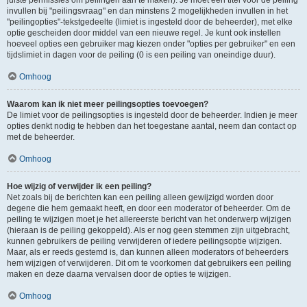
juiste permissies om peilingen aan te maken). Je moet een titel voor de peiling
invullen bij "peilingsvraag" en dan minstens 2 mogelijkheden invullen in het
"peilingopties"-tekstgedeelte (limiet is ingesteld door de beheerder), met elke
optie gescheiden door middel van een nieuwe regel. Je kunt ook instellen
hoeveel opties een gebruiker mag kiezen onder "opties per gebruiker" en een
tijdslimiet in dagen voor de peiling (0 is een peiling van oneindige duur).
Omhoog
Waarom kan ik niet meer peilingsopties toevoegen?
De limiet voor de peilingsopties is ingesteld door de beheerder. Indien je meer
opties denkt nodig te hebben dan het toegestane aantal, neem dan contact op
met de beheerder.
Omhoog
Hoe wijzig of verwijder ik een peiling?
Net zoals bij de berichten kan een peiling alleen gewijzigd worden door
degene die hem gemaakt heeft, en door een moderator of beheerder. Om de
peiling te wijzigen moet je het allereerste bericht van het onderwerp wijzigen
(hieraan is de peiling gekoppeld). Als er nog geen stemmen zijn uitgebracht,
kunnen gebruikers de peiling verwijderen of iedere peilingsoptie wijzigen.
Maar, als er reeds gestemd is, dan kunnen alleen moderators of beheerders
hem wijzigen of verwijderen. Dit om te voorkomen dat gebruikers een peiling
maken en deze daarna vervalsen door de opties te wijzigen.
Omhoog